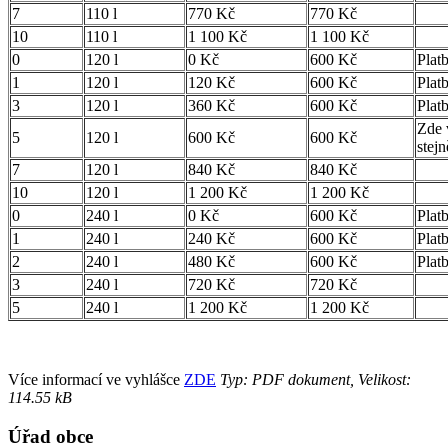
7
110 l
770 Kč
770 Kč
10
110 l
1 100 Kč
1 100 Kč
0
120 l
0 Kč
600 Kč
Plat
1
120 l
120 Kč
600 Kč
Plat
3
120 l
360 Kč
600 Kč
Plat
Zde 
5
120 l
600 Kč
600 Kč
stej
7
120 l
840 Kč
840 Kč
10
120 l
1 200 Kč
1 200 Kč
0
240 l
0 Kč
600 Kč
Plat
1
240 l
240 Kč
600 Kč
Plat
2
240 l
480 Kč
600 Kč
Plat
3
240 l
720 Kč
720 Kč
5
240 l
1 200 Kč
1 200 Kč
Více informací ve vyhlášce
ZDE
Typ: PDF dokument, Velikost:
114.55 kB
Úřad obce