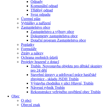
Odpady
Komunální odpad
Tříděný odpad
Svoz odpadu
Územní plán
Vyhlášky a nařízení
Zastupitelstvo obce
Zastupitelstvo a výbory obce
Dokumenty zastupitelstva obce
Dotační program Zastupitelstva obce
Poplatky
Formuláře
Ztráty a nálezy
Ochrana osobních údajů
Projekty hrazené z dotací
Trubín_Novostavba objektu pro dětské skupiny
pro 24 dětí
Stavební úpravy a udržovací práce hasičské
zbrojnice - skladu JSDH Trubín
Výstavba chodníku v ulici Hlavní, Trubín
Návesní rybník Trubín
Rekonstrukce veřejného osvětlení obec Trubín
Obec
O obci
Obecní znak