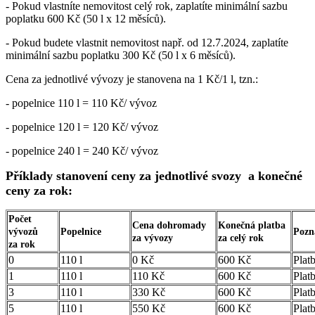
- Pokud vlastníte nemovitost celý rok, zaplatíte minimální sazbu
poplatku 600 Kč (50 l x 12 měsíců).
- Pokud budete vlastnit nemovitost např. od 12.7.2024, zaplatíte
minimální sazbu poplatku 300 Kč (50 l x 6 měsíců).
Cena za jednotlivé vývozy je stanovena na 1 Kč/1 l, tzn.:
- popelnice 110 l = 110 Kč/ vývoz
- popelnice 120 l = 120 Kč/ vývoz
- popelnice 240 l = 240 Kč/ vývoz
Příklady stanovení ceny za jednotlivé svozy a konečné
ceny za rok:
Počet
Cena dohromady
Konečná platba
vývozů
Popelnice
Poz
za vývozy
za celý rok
za rok
0
110 l
0 Kč
600 Kč
Plat
1
110 l
110 Kč
600 Kč
Plat
3
110 l
330 Kč
600 Kč
Plat
5
110 l
550 Kč
600 Kč
Plat