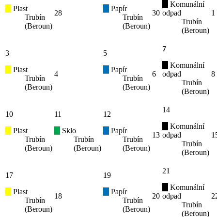
Komunální
Plast
Papír
28
30
odpad
1
Trubín
Trubín
Trubín
(Beroun)
(Beroun)
(Beroun)
7
3
5
Komunální
Plast
Papír
4
6
odpad
8
Trubín
Trubín
Trubín
(Beroun)
(Beroun)
(Beroun)
14
10
11
12
Komunální
Plast
Sklo
Papír
13
odpad
1
Trubín
Trubín
Trubín
Trubín
(Beroun)
(Beroun)
(Beroun)
(Beroun)
21
17
19
Komunální
Plast
Papír
18
20
odpad
2
Trubín
Trubín
Trubín
(Beroun)
(Beroun)
(Beroun)