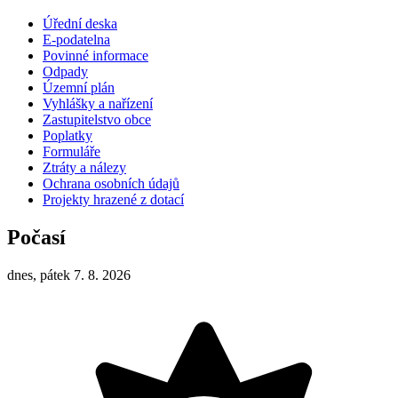
Úřední deska
E-podatelna
Povinné informace
Odpady
Územní plán
Vyhlášky a nařízení
Zastupitelstvo obce
Poplatky
Formuláře
Ztráty a nálezy
Ochrana osobních údajů
Projekty hrazené z dotací
Počasí
dnes, pátek 7. 8. 2026