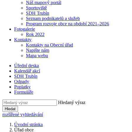
Náš mapový portál
Sportoviště
SDH Trubín
Seznam podnikatelů a služeb
Program rozvoje obce na období 2021–2026
Fotogalerie
Rok 2022
Kontakty
Kontakty na Obecní úřad
Napište nám
Mapa webu
Úřední deska
Kalendář akcí
SDH Trubín
Odpady
Poplatky
Formuláře
Hledaný výraz
Hledat
rozšířené vyhledávání
Úvodní stránka
Úřad obce