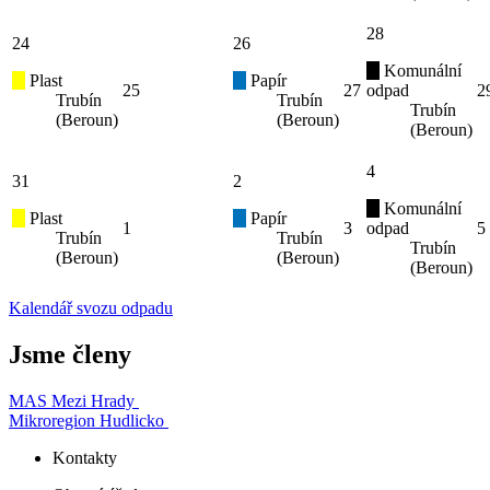
28
24
26
Komunální
Plast
Papír
25
27
odpad
2
Trubín
Trubín
Trubín
(Beroun)
(Beroun)
(Beroun)
4
31
2
Komunální
Plast
Papír
1
3
odpad
5
Trubín
Trubín
Trubín
(Beroun)
(Beroun)
(Beroun)
Kalendář svozu odpadu
Jsme členy
MAS Mezi Hrady
Mikroregion Hudlicko
Kontakty