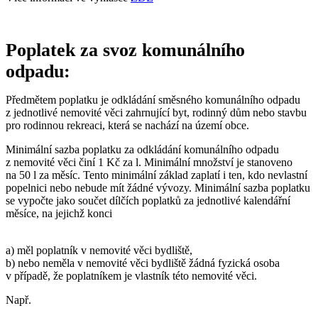
Poplatek za svoz komunálního
odpadu:
Předmětem poplatku je odkládání směsného komunálního odpadu
z jednotlivé nemovité věci zahrnující byt, rodinný dům nebo stavbu
pro rodinnou rekreaci, která se nachází na území obce.
Minimální sazba poplatku za odkládání komunálního odpadu
z nemovité věci činí 1 Kč za l. Minimální množství je stanoveno
na 50 l za měsíc. Tento minimální základ zaplatí i ten, kdo nevlastní
popelnici nebo nebude mít žádné vývozy. Minimální sazba poplatku
se vypočte jako součet dílčích poplatků za jednotlivé kalendářní
měsíce, na jejichž konci
a) měl poplatník v nemovité věci bydliště,
b) nebo neměla v nemovité věci bydliště žádná fyzická osoba
v případě, že poplatníkem je vlastník této nemovité věci.
Např.