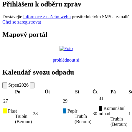
Přihlášení k odběru zpráv
Dostávejte
informace z našeho webu
prostřednictvím SMS a e-mailů
Chci se zaregistrovat
Mapový portál
prohlédnout si
Kalendář svozu odpadu
Srpen
2026
Po
Út
St
Čt
Pá
S
31
27
29
Komunální
Plast
Papír
28
30
odpad
1
Trubín
Trubín
Trubín
(Beroun)
(Beroun)
(Beroun)