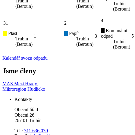
Trubín
Trubín
Trubín
(Beroun)
(Beroun)
(Beroun)
4
31
2
Komunální
Plast
Papír
1
3
odpad
5
Trubín
Trubín
Trubín
(Beroun)
(Beroun)
(Beroun)
Kalendář svozu odpadu
Jsme členy
MAS Mezi Hrady
Mikroregion Hudlicko
Kontakty
Obecní úřad
Obecní 26
267 01 Trubín
Tel.:
311 636 039