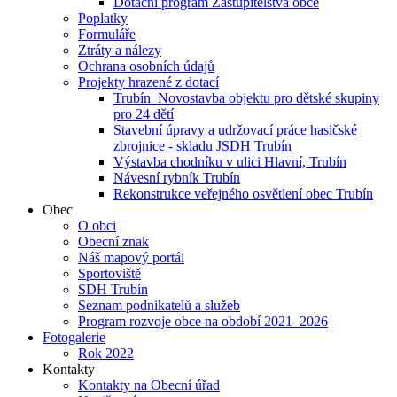
Dotační program Zastupitelstva obce
Poplatky
Formuláře
Ztráty a nálezy
Ochrana osobních údajů
Projekty hrazené z dotací
Trubín_Novostavba objektu pro dětské skupiny
pro 24 dětí
Stavební úpravy a udržovací práce hasičské
zbrojnice - skladu JSDH Trubín
Výstavba chodníku v ulici Hlavní, Trubín
Návesní rybník Trubín
Rekonstrukce veřejného osvětlení obec Trubín
Obec
O obci
Obecní znak
Náš mapový portál
Sportoviště
SDH Trubín
Seznam podnikatelů a služeb
Program rozvoje obce na období 2021–2026
Fotogalerie
Rok 2022
Kontakty
Kontakty na Obecní úřad