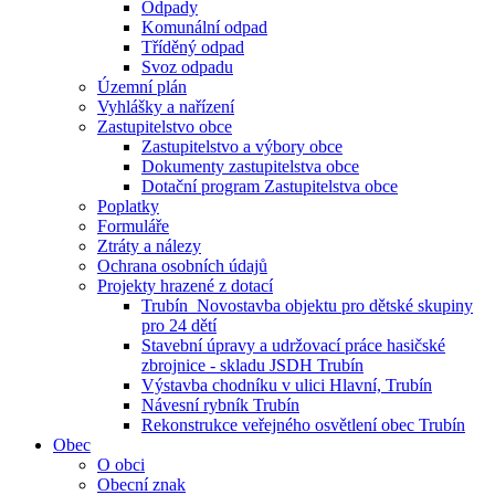
Odpady
Komunální odpad
Tříděný odpad
Svoz odpadu
Územní plán
Vyhlášky a nařízení
Zastupitelstvo obce
Zastupitelstvo a výbory obce
Dokumenty zastupitelstva obce
Dotační program Zastupitelstva obce
Poplatky
Formuláře
Ztráty a nálezy
Ochrana osobních údajů
Projekty hrazené z dotací
Trubín_Novostavba objektu pro dětské skupiny
pro 24 dětí
Stavební úpravy a udržovací práce hasičské
zbrojnice - skladu JSDH Trubín
Výstavba chodníku v ulici Hlavní, Trubín
Návesní rybník Trubín
Rekonstrukce veřejného osvětlení obec Trubín
Obec
O obci
Obecní znak