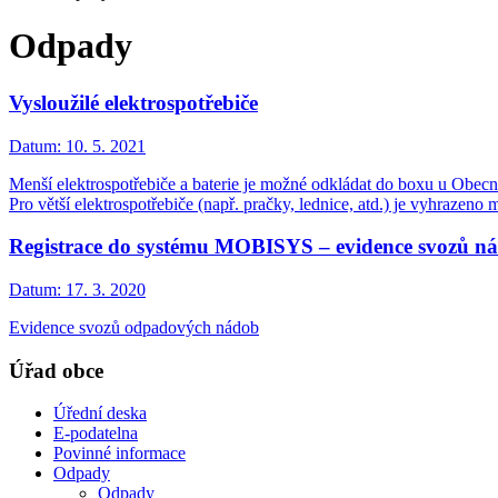
Odpady
Vysloužilé elektrospotřebiče
Datum:
10. 5. 2021
Menší elektrospotřebiče a baterie je možné odkládat do boxu u Obecn
Pro větší elektrospotřebiče (např. pračky, lednice, atd.) je vyhrazeno
Registrace do systému MOBISYS – evidence svozů 
Datum:
17. 3. 2020
Evidence svozů odpadových nádob
Úřad obce
Úřední deska
E-podatelna
Povinné informace
Odpady
Odpady