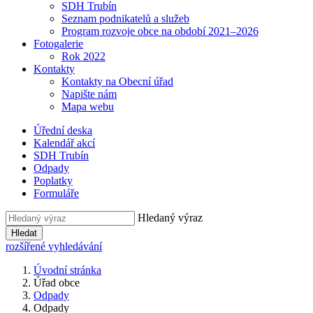
SDH Trubín
Seznam podnikatelů a služeb
Program rozvoje obce na období 2021–2026
Fotogalerie
Rok 2022
Kontakty
Kontakty na Obecní úřad
Napište nám
Mapa webu
Úřední deska
Kalendář akcí
SDH Trubín
Odpady
Poplatky
Formuláře
Hledaný výraz
Hledat
rozšířené vyhledávání
Úvodní stránka
Úřad obce
Odpady
Odpady