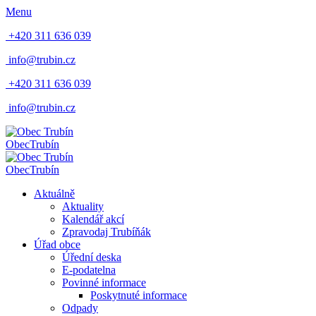
Menu
+420 311 636 039
info@trubin.cz
+420 311 636 039
info@trubin.cz
Obec
Trubín
Obec
Trubín
Aktuálně
Aktuality
Kalendář akcí
Zpravodaj Trubíňák
Úřad obce
Úřední deska
E-podatelna
Povinné informace
Poskytnuté informace
Odpady