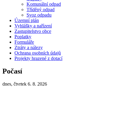
Komunální odpad
Tříděný odpad
Svoz odpadu
Územní plán
Vyhlášky a nařízení
Zastupitelstvo obce
Poplatky
Formuláře
Ztráty a nálezy
Ochrana osobních údajů
Projekty hrazené z dotací
Počasí
dnes, čtvrtek 6. 8. 2026