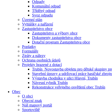
Odpady
Komunální odpad
Tříděný odpad
Svoz odpadu
Územní plán
Vyhlášky a nařízení
Zastupitelstvo obce
Zastupitelstvo a výbory obce
Dokumenty zastupitelstva obce
Dotační program Zastupitelstva obce
Poplatky
Formuláře
Ztráty a nálezy
Ochrana osobních údajů
Projekty hrazené z dotací
Trubín_Novostavba objektu pro dětské skupiny pro
Stavební úpravy a udržovací práce hasičské zbroj
Výstavba chodníku v ulici Hlavní, Trubín
Návesní rybník Trubín
Rekonstrukce veřejného osvětlení obec Trubín
Obec
O obci
Obecní znak
Náš mapový portál
Sportoviště