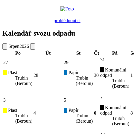
prohlédnout si
Kalendář svozu odpadu
Srpen
2026
Po
Út
St
Čt
Pá
S
31
27
29
Komunální
Plast
Papír
28
30
odpad
1
Trubín
Trubín
Trubín
(Beroun)
(Beroun)
(Beroun)
7
3
5
Komunální
Plast
Papír
4
6
odpad
8
Trubín
Trubín
Trubín
(Beroun)
(Beroun)
(Beroun)