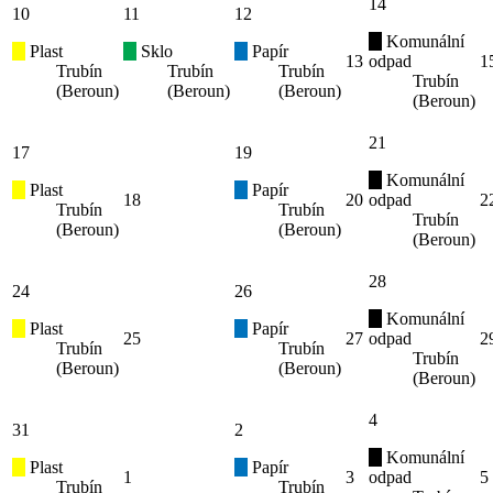
14
10
11
12
Komunální
Plast
Sklo
Papír
13
odpad
1
Trubín
Trubín
Trubín
Trubín
(Beroun)
(Beroun)
(Beroun)
(Beroun)
21
17
19
Komunální
Plast
Papír
18
20
odpad
2
Trubín
Trubín
Trubín
(Beroun)
(Beroun)
(Beroun)
28
24
26
Komunální
Plast
Papír
25
27
odpad
2
Trubín
Trubín
Trubín
(Beroun)
(Beroun)
(Beroun)
4
31
2
Komunální
Plast
Papír
1
3
odpad
5
Trubín
Trubín