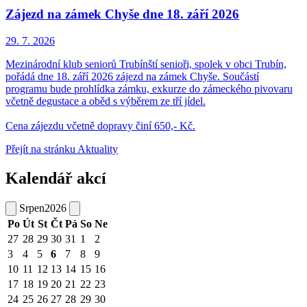
Zájezd na zámek Chyše dne 18. září 2026
29. 7.
2026
Mezinárodní klub seniorů Trubínští senioři, spolek v obci Trubín,
pořádá dne 18. září 2026 zájezd na zámek Chyše. Součástí
programu bude prohlídka zámku, exkurze do zámeckého pivovaru
včetně degustace a oběd s výběrem ze tří jídel.
Cena zájezdu včetně dopravy činí 650,- Kč.
Přejít na stránku Aktuality
Kalendář akcí
Srpen
2026
Po
Út
St
Čt
Pá
So
Ne
27
28
29
30
31
1
2
3
4
5
6
7
8
9
10
11
12
13
14
15
16
17
18
19
20
21
22
23
24
25
26
27
28
29
30