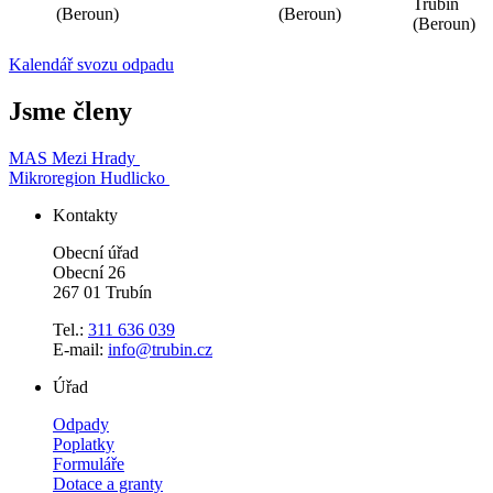
Trubín
(Beroun)
(Beroun)
(Beroun)
Kalendář svozu odpadu
Jsme členy
MAS Mezi Hrady
Mikroregion Hudlicko
Kontakty
Obecní úřad
Obecní 26
267 01 Trubín
Tel.:
311 636 039
E-mail:
info@trubin.cz
Úřad
Odpady
Poplatky
Formuláře
Dotace a granty