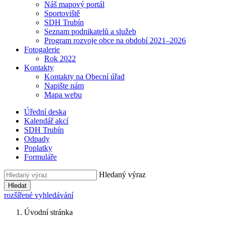
Náš mapový portál
Sportoviště
SDH Trubín
Seznam podnikatelů a služeb
Program rozvoje obce na období 2021–2026
Fotogalerie
Rok 2022
Kontakty
Kontakty na Obecní úřad
Napište nám
Mapa webu
Úřední deska
Kalendář akcí
SDH Trubín
Odpady
Poplatky
Formuláře
Hledaný výraz
Hledat
rozšířené vyhledávání
Úvodní stránka