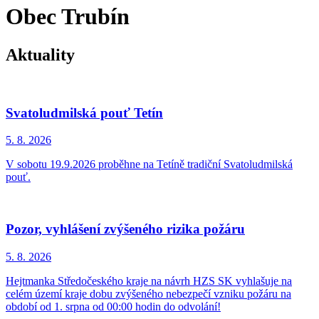
Obec Trubín
Aktuality
Svatoludmilská pouť Tetín
5. 8.
2026
V sobotu 19.9.2026 proběhne na Tetíně tradiční Svatoludmilská
pouť.
Pozor, vyhlášení zvýšeného rizika požáru
5. 8.
2026
Hejtmanka Středočeského kraje na návrh HZS SK vyhlašuje na
celém území kraje dobu zvýšeného nebezpečí vzniku požáru na
období od 1. srpna od 00:00 hodin do odvolání!