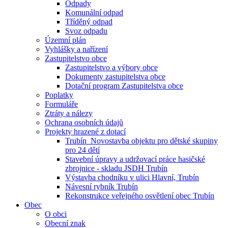
Odpady
Komunální odpad
Tříděný odpad
Svoz odpadu
Územní plán
Vyhlášky a nařízení
Zastupitelstvo obce
Zastupitelstvo a výbory obce
Dokumenty zastupitelstva obce
Dotační program Zastupitelstva obce
Poplatky
Formuláře
Ztráty a nálezy
Ochrana osobních údajů
Projekty hrazené z dotací
Trubín_Novostavba objektu pro dětské skupiny
pro 24 dětí
Stavební úpravy a udržovací práce hasičské
zbrojnice - skladu JSDH Trubín
Výstavba chodníku v ulici Hlavní, Trubín
Návesní rybník Trubín
Rekonstrukce veřejného osvětlení obec Trubín
Obec
O obci
Obecní znak