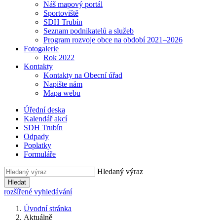
Náš mapový portál
Sportoviště
SDH Trubín
Seznam podnikatelů a služeb
Program rozvoje obce na období 2021–2026
Fotogalerie
Rok 2022
Kontakty
Kontakty na Obecní úřad
Napište nám
Mapa webu
Úřední deska
Kalendář akcí
SDH Trubín
Odpady
Poplatky
Formuláře
Hledaný výraz
Hledat
rozšířené vyhledávání
Úvodní stránka
Aktuálně