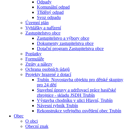
Odpady
Komunální odpad
Tříděný odpad
Svoz odpadu
Územní plán
Vyhlášky a nařízení
Zastupitelstvo obce
Zastupitelstvo a výbory obce
Dokumenty zastupitelstva obce
Dotační program Zastupitelstva obce
Poplatky
Formuláře
Ztráty a nálezy
Ochrana osobních údajů
Projekty hrazené z dotací
Trubín_Novostavba objektu pro dětské skupiny
pro 24 dětí
Stavební úpravy a udržovací práce hasičské
zbrojnice - skladu JSDH Trubín
Výstavba chodníku v ulici Hlavní, Trubín
Návesní rybník Trubín
Rekonstrukce veřejného osvětlení obec Trubín
Obec
O obci
Obecní znak