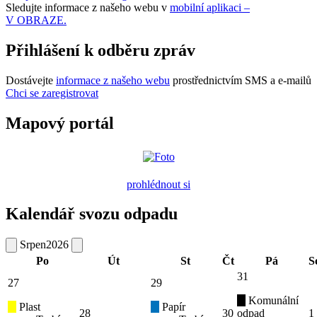
Sledujte informace z našeho webu v
mobilní aplikaci –
V OBRAZE.
Přihlášení k odběru zpráv
Dostávejte
informace z našeho webu
prostřednictvím SMS a e-mailů
Chci se zaregistrovat
Mapový portál
prohlédnout si
Kalendář svozu odpadu
Srpen
2026
Po
Út
St
Čt
Pá
S
31
27
29
Komunální
Plast
Papír
28
30
odpad
1