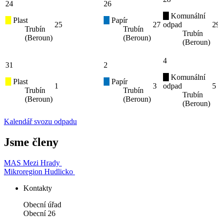
24
26
Komunální
Plast
Papír
25
27
odpad
2
Trubín
Trubín
Trubín
(Beroun)
(Beroun)
(Beroun)
4
31
2
Komunální
Plast
Papír
1
3
odpad
5
Trubín
Trubín
Trubín
(Beroun)
(Beroun)
(Beroun)
Kalendář svozu odpadu
Jsme členy
MAS Mezi Hrady
Mikroregion Hudlicko
Kontakty
Obecní úřad
Obecní 26