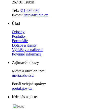
267 01 Trubín
Tel.:
311 636 039
E-mail:
info@trubin.cz
Úřad
Odpady
Poplatky
Formuláře
Dotace a granty
Vyhlášky a nařízení
Povinné informace
Zajímavé odkazy
Města a obce online:
mesta.obce.cz
Portál veřejné správy:
portal.gov.cz
Kde nás najdete