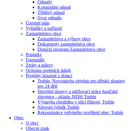
Odpady
Komunální odpad
Tříděný odpad
Svoz odpadu
Územní plán
Vyhlášky a nařízení
Zastupitelstvo obce
Zastupitelstvo a výbory obce
Dokumenty zastupitelstva obce
Dotační program Zastupitelstva obce
Poplatky
Formuláře
Ztráty a nálezy
Ochrana osobních údajů
Projekty hrazené z dotací
Trubín_Novostavba objektu pro dětské skupiny
pro 24 dětí
Stavební úpravy a udržovací práce hasičské
zbrojnice - skladu JSDH Trubín
Výstavba chodníku v ulici Hlavní, Trubín
Návesní rybník Trubín
Rekonstrukce veřejného osvětlení obec Trubín
Obec
O obci
Obecní znak