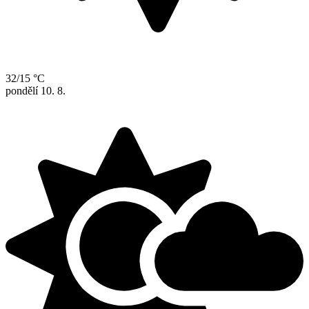
32/15 °C
pondělí
10. 8.