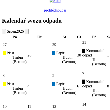
prohlédnout si
Kalendář svozu odpadu
Srpen
2026
Po
Út
St
Čt
Pá
S
31
27
29
Komunální
Plast
Papír
28
30
odpad
1
Trubín
Trubín
Trubín
(Beroun)
(Beroun)
(Beroun)
7
3
5
Komunální
Plast
Papír
4
6
odpad
8
Trubín
Trubín
Trubín
(Beroun)
(Beroun)
(Beroun)
14
10
11
12