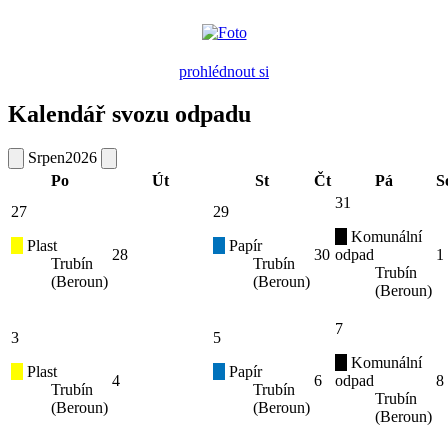
prohlédnout si
Kalendář svozu odpadu
Srpen
2026
Po
Út
St
Čt
Pá
S
31
27
29
Komunální
Plast
Papír
28
30
odpad
1
Trubín
Trubín
Trubín
(Beroun)
(Beroun)
(Beroun)
7
3
5
Komunální
Plast
Papír
4
6
odpad
8
Trubín
Trubín
Trubín
(Beroun)
(Beroun)
(Beroun)