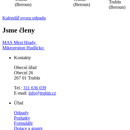
Trubín
(Beroun)
(Beroun)
(Beroun)
Kalendář svozu odpadu
Jsme členy
MAS Mezi Hrady
Mikroregion Hudlicko
Kontakty
Obecní úřad
Obecní 26
267 01 Trubín
Tel.:
311 636 039
E-mail:
info@trubin.cz
Úřad
Odpady
Poplatky
Formuláře
Dotace a granty