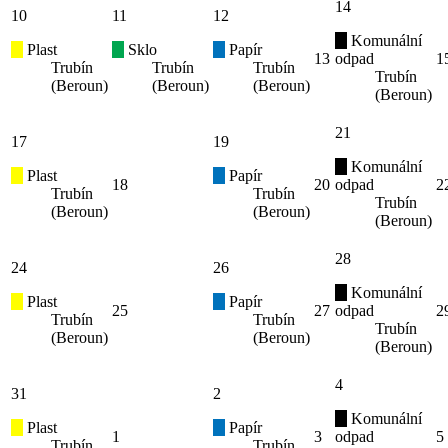
14
10
11
12
Komunální
Plast
Sklo
Papír
13
odpad
1
Trubín
Trubín
Trubín
Trubín
(Beroun)
(Beroun)
(Beroun)
(Beroun)
21
17
19
Komunální
Plast
Papír
18
20
odpad
2
Trubín
Trubín
Trubín
(Beroun)
(Beroun)
(Beroun)
28
24
26
Komunální
Plast
Papír
25
27
odpad
2
Trubín
Trubín
Trubín
(Beroun)
(Beroun)
(Beroun)
4
31
2
Komunální
Plast
Papír
1
3
odpad
5
Trubín
Trubín