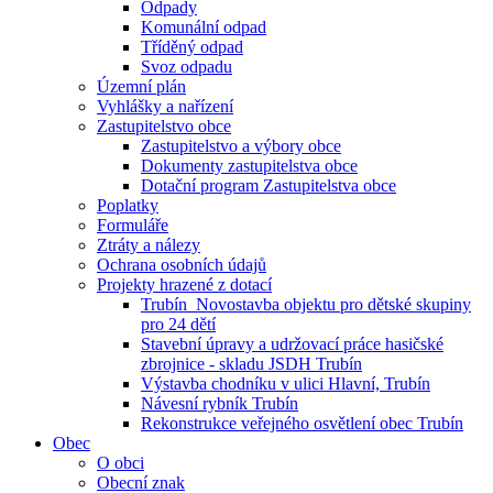
Odpady
Komunální odpad
Tříděný odpad
Svoz odpadu
Územní plán
Vyhlášky a nařízení
Zastupitelstvo obce
Zastupitelstvo a výbory obce
Dokumenty zastupitelstva obce
Dotační program Zastupitelstva obce
Poplatky
Formuláře
Ztráty a nálezy
Ochrana osobních údajů
Projekty hrazené z dotací
Trubín_Novostavba objektu pro dětské skupiny
pro 24 dětí
Stavební úpravy a udržovací práce hasičské
zbrojnice - skladu JSDH Trubín
Výstavba chodníku v ulici Hlavní, Trubín
Návesní rybník Trubín
Rekonstrukce veřejného osvětlení obec Trubín
Obec
O obci
Obecní znak