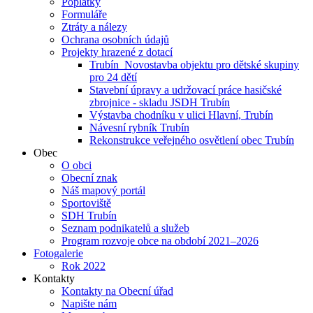
Poplatky
Formuláře
Ztráty a nálezy
Ochrana osobních údajů
Projekty hrazené z dotací
Trubín_Novostavba objektu pro dětské skupiny
pro 24 dětí
Stavební úpravy a udržovací práce hasičské
zbrojnice - skladu JSDH Trubín
Výstavba chodníku v ulici Hlavní, Trubín
Návesní rybník Trubín
Rekonstrukce veřejného osvětlení obec Trubín
Obec
O obci
Obecní znak
Náš mapový portál
Sportoviště
SDH Trubín
Seznam podnikatelů a služeb
Program rozvoje obce na období 2021–2026
Fotogalerie
Rok 2022
Kontakty
Kontakty na Obecní úřad
Napište nám