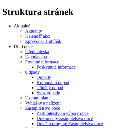
Struktura stránek
Aktuálně
Aktuality
Kalendář akcí
Zpravodaj Trubíňák
Úřad obce
Úřední deska
E-podatelna
Povinné informace
Poskytnuté informace
Odpady
Odpady
Komunální odpad
Tříděný odpad
Svoz odpadu
Územní plán
Vyhlášky a nařízení
Zastupitelstvo obce
Zastupitelstvo a výbory obce
Dokumenty zastupitelstva obce
Dotační program Zastupitelstva obce